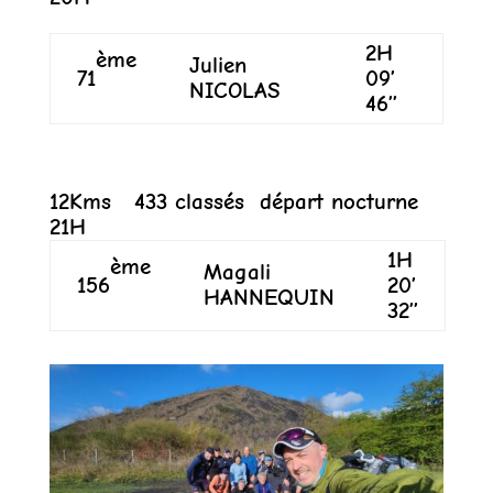
2H
ème
Julien
71
09’
NICOLAS
46’’
12Kms 433 classés départ nocturne
21H
1H
ème
Magali
156
20’
HANNEQUIN
32’’