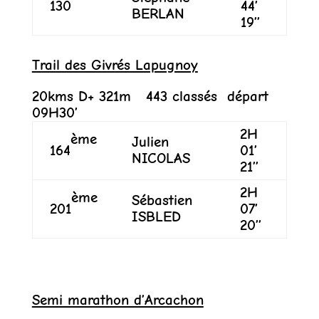
130
44’
BERLAN
19’’
Trail des Givrés Lapugnoy
20kms D+ 321m 443 classés départ
09H30’
2H
ème
Julien
164
01’
NICOLAS
21’’
2H
ème
Sébastien
201
07’
ISBLED
20’’
Semi marathon d’Arcachon