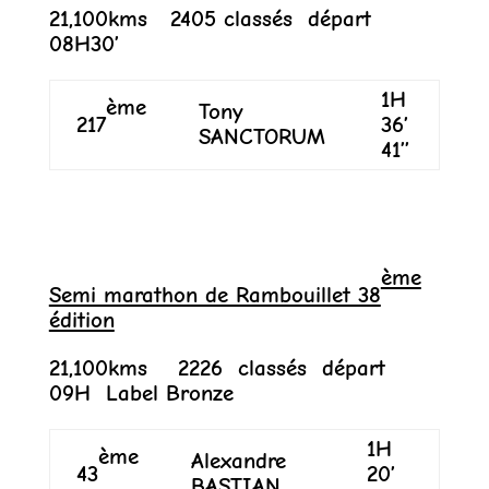
21,100kms 2405 classés départ
08H30’
1H
ème
Tony
217
36’
SANCTORUM
41’’
ème
Semi marathon de Rambouillet 38
édition
21,100kms 2226 classés départ
09H Label Bronze
1H
ème
Alexandre
43
20’
BASTIAN