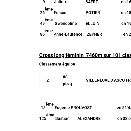
9
Juliette BAERT en 16’3
ème
26
Félicie POTIER en 18’0
ème
49
Gwendoline ELLUIN en 19’2
ème
86
Anne-Laurence ZEYHER en 23’
Cross long féminin 7460m sur 101 cla
Classement équipe
88
2
VILLENEUVE D ASCQ F
pts
q
ème
13
Eugénie PROUVOST en 31’44
ème
125
Bastian ALEXANDRE en 38’01