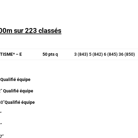
100m sur 223 classés
TISME* – E
50 pts
q
3 (843) 5 (842) 6 (845) 36 (850)
Qualifié équipe
’
Qualifié équipe
’’
Qualifié équipe
’
’
’’