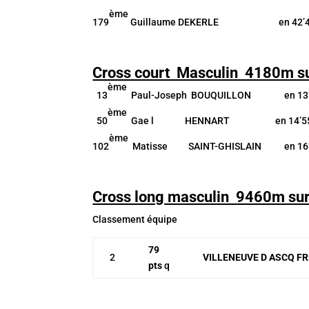
ème
179
Guillaume DEKERLE en 42’45
Cross court Masculin 4180m su
ème
13
Paul-Joseph BOUQUILLON en 13’
ème
50
Gae l HENNART en 14’55’
ème
102
Matisse SAINT-GHISLAIN en 16’2
Cross long masculin 9460m sur
Classement équipe
79
2
VILLENEUVE D ASCQ F
pts
q