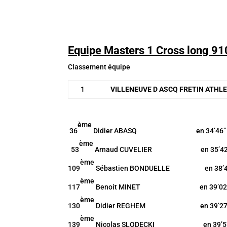
Equipe Masters 1 Cross long 9
Classement équipe
1
VILLENEUVE D ASCQ FRETIN ATHLE
ème
36
Didier ABASQ en 34’46’’
ème
53
Arnaud CUVELIER en 35’42’
ème
109
Sébastien BONDUELLE en 38’40
ème
117
Benoit MINET en 39’02’
ème
130
Didier REGHEM en 39’27’
ème
139
Nicolas SLODECKI en 39’57