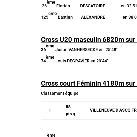
ème
26
Florian DESCATOIRE en 32’51’
ème
125
Bastian ALEXANDRE en 38’01
Cross U20 masculin 6820m sur 
ème
36
Justin VANHERSECKE en 25’48’’
ème
74
Louis DEGRAVIER en 29’44’’
Cross court Féminin 4180m sur 
Classement équipe
58
1
VILLENEUVE D ASCQ F
pts
q
ème