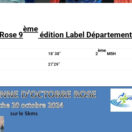
ème
 Rose 9
édition Label Département
ème
18’ 38’’
2
M5H
27’29’’