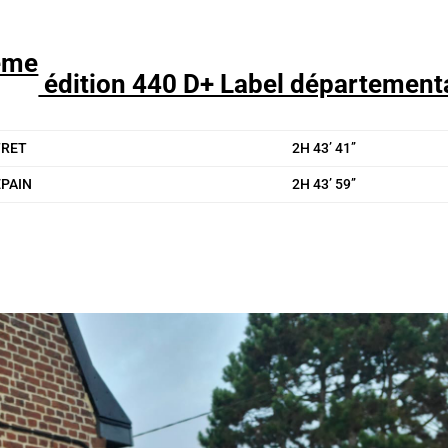
ème
édition 440 D+ Label département
TRET
2H 43’ 41’’
EPAIN
2H 43’ 59’’