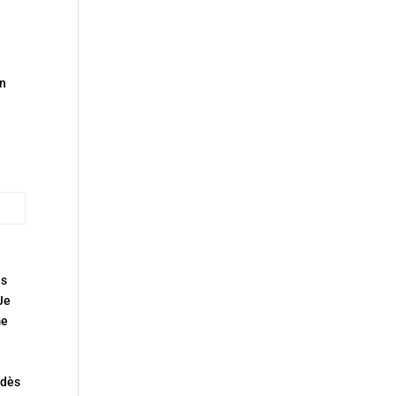
on
us
 Je
me
 dès