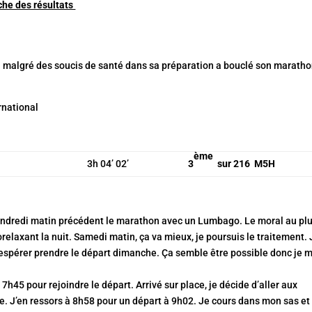
che des résultats
i malgré des soucis de santé dans sa préparation a bouclé son marath
rnational
ème
3h 04’ 02’
3
sur 216 M5H
ndredi
matin précédent le marathon avec un Lumbago. Le moral au pl
relaxant la nuit.
Samedi
matin, ça va mieux, je poursuis le traitement.
 espérer prendre le départ
dimanche
. Ça semble être possible donc je 
 7h45 pour rejoindre le départ. Arrivé sur place, je décide d’aller aux
ite. J’en ressors à 8h58 pour un départ à 9h02. Je cours dans mon sas et