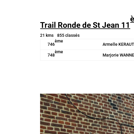
Trail Ronde de St Jean 11
21 kms 855 classés
ème
746
Armelle KERAU
ème
748
Marjorie WANN