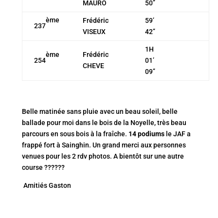
MAURO
50’’
ème
Frédéric
59’
237
VISEUX
42’’
1H
Frédéric
ème
254
01’
CHEVE
09’’
Belle matinée sans pluie avec un beau soleil, belle
ballade pour moi dans le bois de la Noyelle, très beau
parcours en sous bois à la fraîche.
14 podiums
le JAF a
frappé fort à Sainghin. Un grand merci aux personnes
venues pour les 2 rdv photos. A bientôt sur une autre
course ??????
Amitiés Gaston