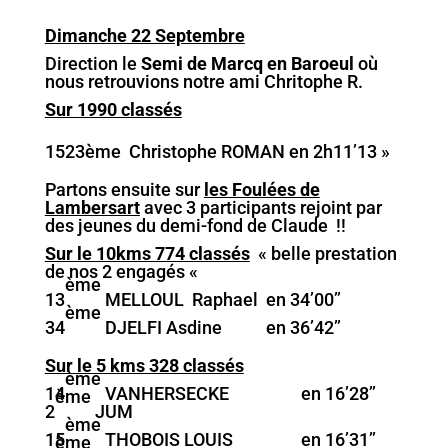
Dimanche 22 Septembre
Direction le
Semi de Marcq en Baroeul
où
nous retrouvions notre ami Chritophe R.
Sur 1990 classés
1523ème Christophe ROMAN en 2h11’13 »
Partons ensuite sur
les Foulées de
Lambersart
avec 3 participants rejoint par
des jeunes du demi-fond de Claude !!
Sur le 10kms 774 classés
« belle prestation
de nos 2 engagés «
ème
13
MELLOUL Raphael en 34’00’’
ème
34
DJELFI Asdine en 36’42’’
Sur le 5 kms 328 classés
ème
14
VANHERSECKE en 16’28’’
ème
2
JUM
ème
15
THOBOIS LOUIS en 16’31’’
ème