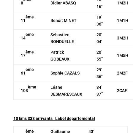
8
Didier ABASQ
1M2H
16’’
ème
19’
11
Benoit MINET
1M1H
36’’
ème
Sébastien
20’
14
3M2H
BONDUELLE
04’
ème
Patrick
20’
17
1M5H
GOBEAUX
55’’
ème
29’
61
Sophie CAZALS
2M2F
36’’
ème
Léane
34’
108
2CAF
DESMARESCAUX
37’’
10 kms 333 arrivants Label départemental
ème
Guillaume
43’