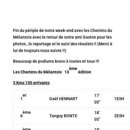
Fin du périple de notre week-end avec les Chemins du
Mélantois avec le retour de notre ami Gaston pour les
photos , le reportage et le suivi des résulats !! (Merci à
lui de toujours nous suivre !!)
Beaucoup de podiums bravo à toutes et tous !!!
ème
Les Chemins du Mélantois 13
édition
5 Kms 150 arrivants
er
17’
1
Gaël HENNART
1ESH
05’’
ème
18’
6
Tanguy BONTE
2ESH
05’’
ème
18’