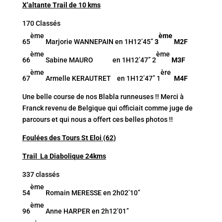
X’altante Trail de 10 kms
170 Classés
ème
ème
65
Marjorie WANNEPAIN en 1H12’45’’
3
M2F
ème
ème
66
Sabine MAURO en 1H12’47’’ 2
M3F
ème
ère
67
Armelle KERAUTRET en 1H12’47’’ 1
M4F
Une belle course de nos Blabla runneuses !! Merci à
Franck revenu de Belgique qui officiait comme juge de
parcours et qui nous a offert ces belles photos !!
Foulées des Tours St Eloi (62)
Trail La Diabolique 24kms
337 classés
ème
54
Romain MERESSE en 2h02’10’’
ème
96
Anne HARPER en 2h12’01’’