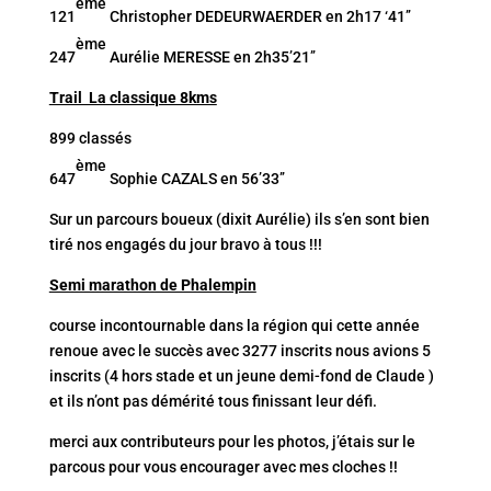
ème
121
Christopher DEDEURWAERDER en 2h17 ‘41’’
ème
247
Aurélie MERESSE en 2h35’21’’
Trail La classique 8kms
899 classés
ème
647
Sophie CAZALS en 56’33’’
Sur un parcours boueux (dixit Aurélie) ils s’en sont bien
tiré nos engagés du jour bravo à tous !!!
Semi marathon de Phalempin
course incontournable dans la région qui cette année
renoue avec le succès avec 3277 inscrits nous avions 5
inscrits (4 hors stade et un jeune demi-fond de Claude )
et ils n’ont pas démérité tous finissant leur défi.
merci aux contributeurs pour les photos, j’étais sur le
parcous pour vous encourager avec mes cloches !!