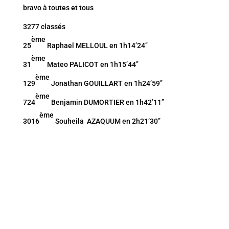
bravo à toutes et tous
3277 classés
ème
25
Raphael MELLOUL en 1h14’24’’
ème
31
Mateo PALICOT en 1h15’44’’
ème
129
Jonathan GOUILLART en 1h24’59’’
ème
724
Benjamin DUMORTIER en 1h42’11’’
ème
3016
Souheila AZAQUUM en 2h21’30’’