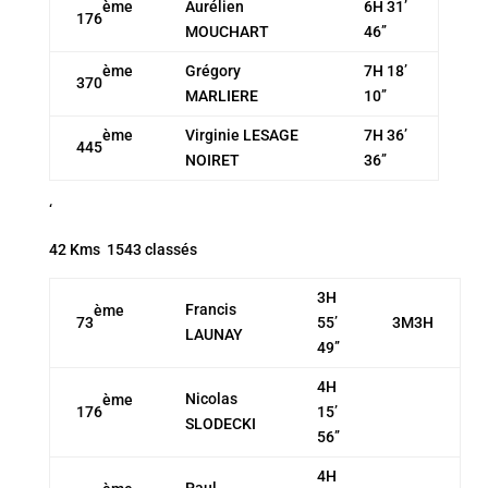
ème
Aurélien
6H 31’
176
MOUCHART
46’’
ème
Grégory
7H 18’
370
MARLIERE
10’’
ème
Virginie LESAGE
7H 36’
445
NOIRET
36’’
‘
42 Kms 1543 classés
3H
Francis
ème
73
55’
3M3H
LAUNAY
49’’
4H
Nicolas
ème
176
15’
SLODECKI
56’’
4H
Paul