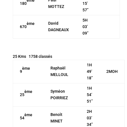
ème
180
15’
MOTTEZ
57’’
5H
David
ème
670
03’
DAGNEAUX
09’’
25 Kms 1758 classés
1H
Raphaël
ème
9
49’
2MOH
MELLOUL
18’’
1H
Syméon
ème
25
54’
POIRRIEZ
51’’
2H
Benoît
ème
54
03’
MINET
34’’