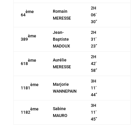
2H
Romain
ème
64
06’
MERESSE
30’’
Jean-
2H
ème
389
Baptiste
31’
MADOUX
23’’
2H
Aurélie
ème
618
42’
MERESSE
58’’
3H
Marjorie
ème
1181
11’
WANNEPAIN
44’’
3H
Sabine
ème
1182
11’
MAURO
45’’