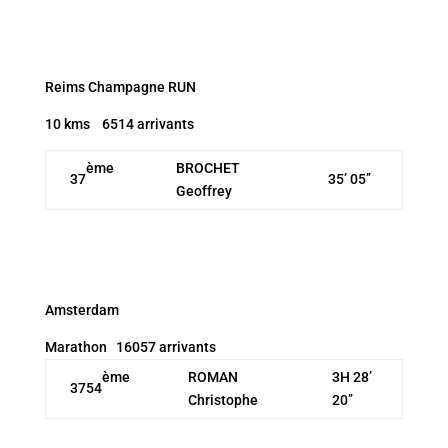
Reims Champagne RUN
10 kms 6514 arrivants
ème
BROCHET
37
35’ 05’’
Geoffrey
Amsterdam
Marathon 16057 arrivants
ème
ROMAN
3H 28’
3754
Christophe
20’’