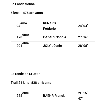
La Landasienne
5 kms 475 arrivants
ème
RENARD
94
24’ 04’’
Frédéric
ème
170
CAZALS Sophie
27’ 16’’
ème
201
JOLY Léonie
28’ 08’’
La ronde de St Jean
Trail 21 kms 838 arrivants
ème
2H 15’
538
BAEHR Franck
47’’