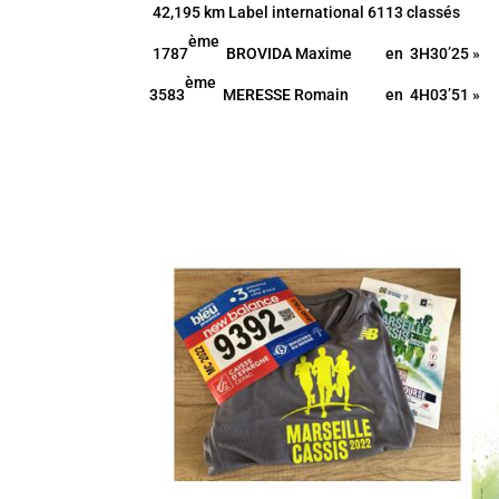
42,195 km Label international 6113 classés
ème
1787
BROVIDA Maxime en 3H30’25 »
ème
3583
MERESSE Romain en 4H03’51 »