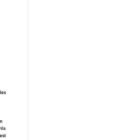
 les
un
rils
 est