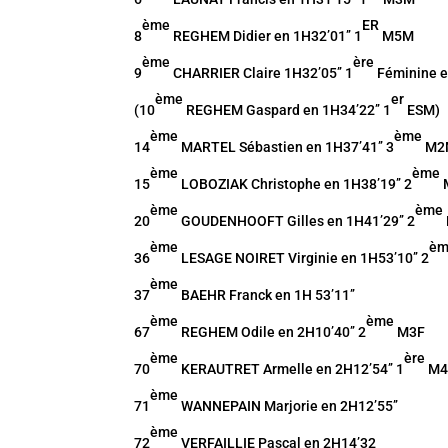
ème
ER
8
REGHEM Didier en 1H32’01’’ 1
M5M
ème
ère
9
CHARRIER Claire 1H32’05’’ 1
Féminine e
ème
er
(10
REGHEM Gaspard en 1H34’22’’ 1
ESM)
ème
ème
14
MARTEL Sébastien en 1H37’41’’ 3
M2
ème
ème
15
LOBOZIAK Christophe en 1H38’19’’ 2
M
ème
ème
20
GOUDENHOOFT Gilles en 1H41’29’’ 2
ème
è
36
LESAGE NOIRET Virginie en 1H53’10’’ 2
ème
37
BAEHR Franck en 1H 53’11’’
ème
ème
67
REGHEM Odile en 2H10’40’’ 2
M3F
ème
ère
70
KERAUTRET Armelle en 2H12’54’’ 1
M4
ème
71
WANNEPAIN Marjorie en 2H12’55’’
ème
72
VERFAILLIE Pascal en 2H14’32