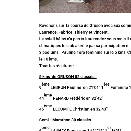
Revenons sur la course de Gruson avec aux comm
Laurence, Fabrice, Thierry et Vincent.
Le soleil hélas n’a pas été au rendez vous mais il
climatiques le club a brillé par sa participation e
3 podiums : Pauline 1ère féminine sur le 5 kms, C
le 10 kms.
Tous les
résultats
:
5 kms de GRUSON 52 classés :
ème
ère
9
LEBRUN Pauline en 21’01’’ 1
Féminine 
ème
44
RENARD Frédéric en 32’42’’
ème
45
LECOMTE Christian en 32’43’’
Semi –Marathon 80 classés
ème
er
6
LAUNAY Francis en 1H31’15’’ 1
M3M