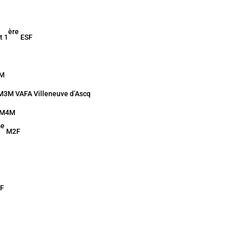
ère
t 1
ESF
M
3M VAFA Villeneuve d’Ascq
M4M
me
M2F
F