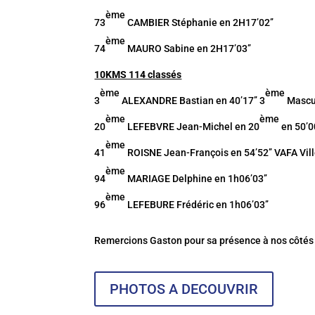
ème
73
CAMBIER Stéphanie en 2H17’02’’
ème
74
MAURO Sabine en 2H17’03’’
10KMS 114 classés
ème
ème
3
ALEXANDRE Bastian en 40’17’’ 3
Mascu
ème
ème
20
LEFEBVRE Jean-Michel en 20
en 50’00
ème
41
ROISNE Jean-François en 54’52’’ VAFA Vil
ème
94
MARIAGE Delphine en 1h06’03’’
ème
96
LEFEBURE Frédéric en 1h06’03’’
Remercions Gaston pour sa présence à nos côtés et
PHOTOS A DECOUVRIR